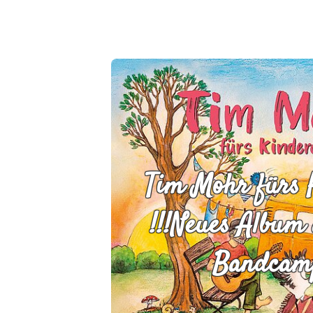
Tim Mohr fürs 
!!!Neues Album
Bandcamp