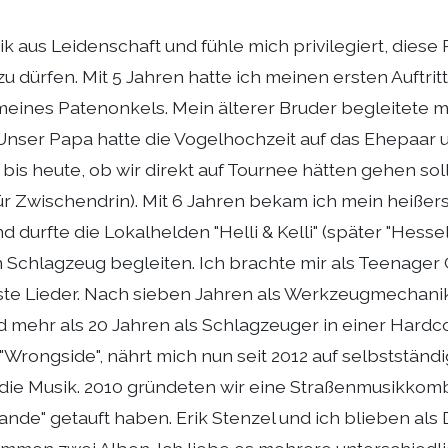
k aus Leidenschaft und fühle mich privilegiert, diese
u dürfen. Mit 5 Jahren hatte ich meinen ersten Auftritt
meines Patenonkels. Mein älterer Bruder begleitete m
 Unser Papa hatte die Vogelhochzeit auf das Ehepaar 
bis heute, ob wir direkt auf Tournee hätten gehen sol
r Zwischendrin). Mit 6 Jahren bekam ich mein heißer
 durfte die Lokalhelden "Helli & Kelli" (später "Hess
Schlagzeug begleiten. Ich brachte mir als Teenager 
ste Lieder. Nach sieben Jahren als Werkzeugmechanik
mehr als 20 Jahren als Schlagzeuger in einer Hard
Wrongside", nährt mich nun seit 2012 auf selbstständi
 die Musik. 2010 gründeten wir eine Straßenmusikkom
bande" getauft haben. Erik Stenzel und ich blieben als