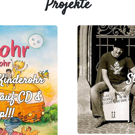
Projekte
S
Kinderohr
 auf CD &
!!!