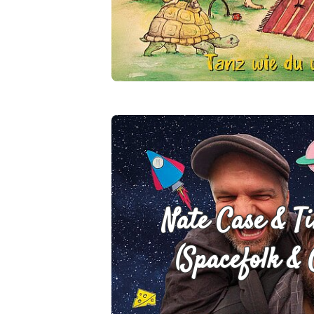
Nate Case & 
(Spacefolk & 