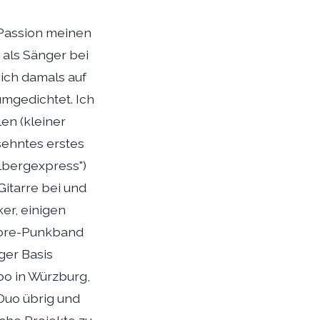
 Passion meinen
 als Sänger bei
ich damals auf
umgedichtet. Ich
len (kleiner
sehntes erstes
elbergexpress")
Gitarre bei und
er, einigen
core-Punkband
ger Basis
bo in Würzburg,
 Duo übrig und